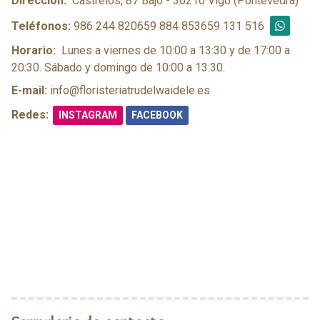
Dirección:
Castrelos, 87 Bajo - 36210 Vigo (Pontevedra)
Teléfonos:
986 244 820
659 884 853
659 131 516
WHATS
Horario:
Lunes a viernes de 10:00 a 13:30 y de 17:00 a
20:30. Sábado y domingo de 10:00 a 13:30.
E-mail:
info@floristeriatrudelwaidele.es
Redes:
INSTAGRAM
FACEBOOK